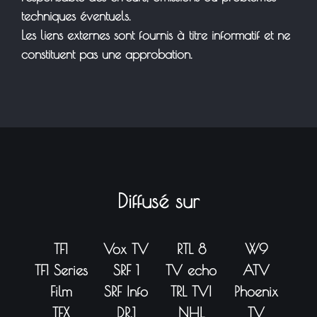
techniques éventuels.
Les liens externes sont fournis à titre informatif et ne
constituent pas une approbation.
Diffusé sur
TF1
Vox TV
RTL 8
W9
TF1 Series
SRF 1
TV echo
ATV
Film
SRF Info
TRL TVI
Phoenix
TFX
DR.1
NHL
TV