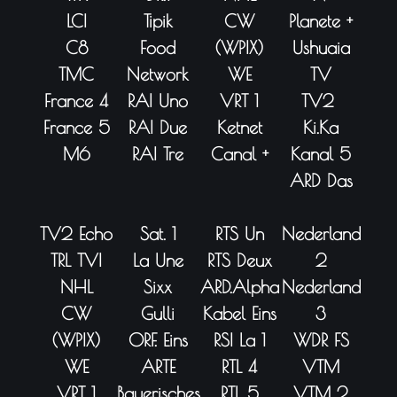
LCI
Tipik
CW
Planete +
C8
Food
(WPIX)
Ushuaia
TMC
Network
WE
TV
France 4
RAI Uno
VRT 1
TV2
France 5
RAI Due
Ketnet
Ki.Ka
M6
RAI Tre
Canal +
Kanal 5
ARD Das
TV2 Echo
Sat. 1
RTS Un
Nederland
TRL TVI
La Une
RTS Deux
2
NHL
Sixx
ARD.Alpha
Nederland
CW
Gulli
Kabel Eins
3
(WPIX)
ORF. Eins
RSI La 1
WDR FS
WE
ARTE
RTL 4
VTM
VRT 1
Bayerisches
RTL 5
VTM 2